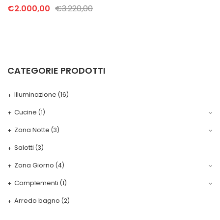
Il
Il
€
2.000,00
€
3.220,00
prezzo
prezzo
originale
attuale
era:
è:
€3.220,00.
€2.000,00.
CATEGORIE PRODOTTI
Illuminazione
(16)
Cucine
(1)
Zona Notte
(3)
Salotti
(3)
Zona Giorno
(4)
Complementi
(1)
Arredo bagno
(2)