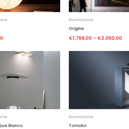
ione
Illuminazione
Origine
00
€
1.769,00
–
€
2.050,00
ione
Illuminazione
Qua Bianco
Tomoko