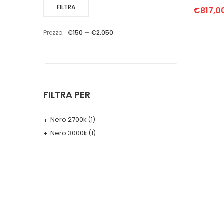
Prezzo
Prezzo
FILTRA
€
817,0
Min
Max
Prezzo:
€150
—
€2.050
FILTRA PER
Nero 2700k
(1)
Nero 3000k
(1)