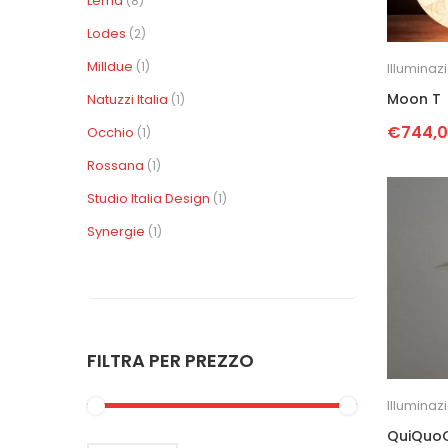
Lema
(8)
Lodes
(2)
Milldue
(1)
Illuminaz
Moon T
Natuzzi Italia
(1)
€
744,
Occhio
(1)
Rossana
(1)
Studio Italia Design
(1)
Synergie
(1)
FILTRA PER PREZZO
Illuminaz
QuiQuo