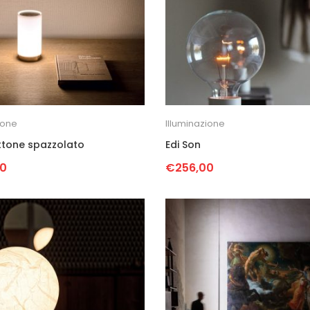
ione
Illuminazione
ttone spazzolato
Edi Son
00
€
256,00