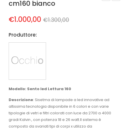
cm160 bianco
ppli
uci
qu
na
Il
Il
€
1.000,00
€
1.300,00
e
TK3
prezzo
prezzo
Puz
8
Produttore:
zle
originale
attuale
sin
era:
è:
gle
€1.300,00.
€1.000,00.
rou
nd
Modello: Sento led Lettura 160
Descrizione
: Sisetma di lampade a led innovative ad
altissima tecnologia disponibile in 6 colori e con varie
tipologie di vetri e filtri colorati con luce da 2700 a 4000
gradi Kalvin , con potenza 18 e 26 watt.Il sistema è
composto da svariati tipi di corpi x utilizzo da