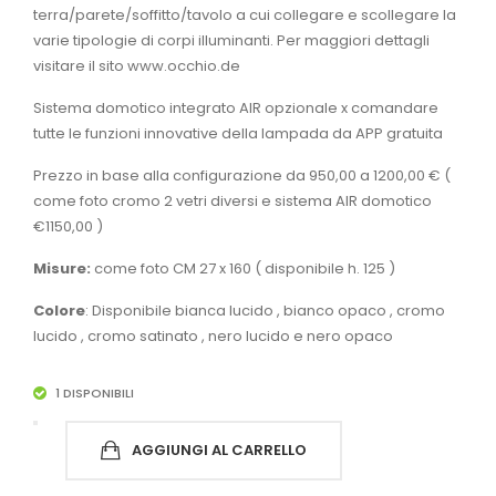
terra/parete/soffitto/tavolo a cui collegare e scollegare la
varie tipologie di corpi illuminanti. Per maggiori dettagli
visitare il sito www.occhio.de
Sistema domotico integrato AIR opzionale x comandare
tutte le funzioni innovative della lampada da APP gratuita
Prezzo in base alla configurazione da 950,00 a 1200,00 € (
come foto cromo 2 vetri diversi e sistema AIR domotico
€1150,00 )
Misure:
come foto CM 27 x 160 ( disponibile h. 125 )
Colore
: Disponibile bianca lucido , bianco opaco , cromo
lucido , cromo satinato , nero lucido e nero opaco
1 DISPONIBILI
Occhio
AGGIUNGI AL CARRELLO
Sento
Lettura